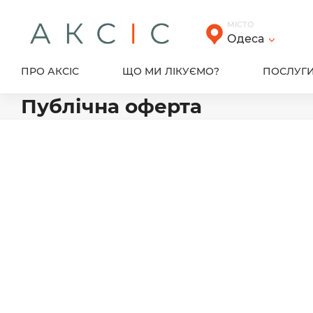
Skip
to
МІСТО
content
Одеса
ПРО АКСІС
ЩО МИ ЛІКУЄМО?
ПОСЛУГ
Публічна оферта