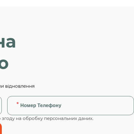
на
ю
ми відновлення
згоду на обробку персональних даних.