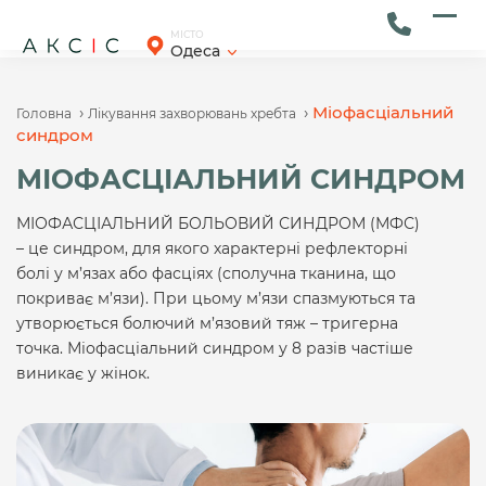
Skip
to
Ope
Clos
МІСТО
Одеса
content
mob
mob
men
men
›
›
Міофасціальний
Головна
Лікування захворювань хребта
синдром
МІОФАСЦІАЛЬНИЙ СИНДРОМ
МІОФАСЦІАЛЬНИЙ БОЛЬОВИЙ СИНДРОМ (МФС)
– це синдром, для якого характерні рефлекторні
болі у м’язах або фасціях (сполучна тканина, що
покриває м’язи). При цьому м’язи спазмуються та
утворюється болючий м’язовий тяж – тригерна
точка. Міофасціальний синдром у 8 разів частіше
виникає у жінок.