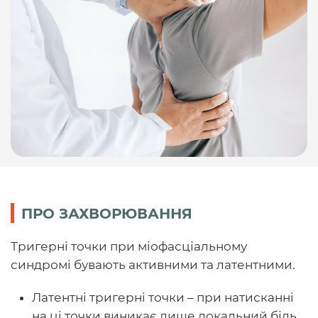
ПРО ЗАХВОРЮВАННЯ
Тригерні точки при міофасціальному
синдромі бувають активними та латентними.
Латентні тригерні точки – при натисканні
на ці точки виникає лише локальний біль.