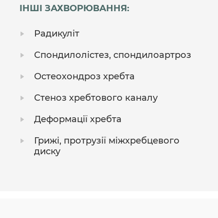
ІНШІ ЗАХВОРЮВАННЯ:
Радикуліт
Спондилолістез, спондилоартроз
Остеохондроз хребта
Стеноз хребтового каналу
Деформації хребта
Грижі, протрузії міжхребцевого
диску