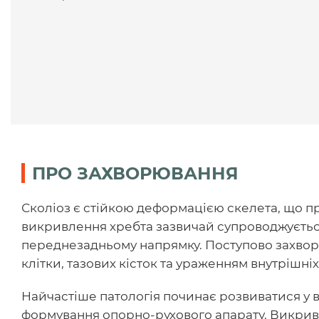
ПРО ЗАХВОРЮВАННЯ
Сколіоз є стійкою деформацією скелета, що п
викривлення хребта зазвичай супроводжуєтьс
переднезадньому напрямку. Поступово захво
клітки, тазових кісток та ураженням внутрішніх
Найчастіше патологія починає розвиватися у віц
формування опорно-рухового апарату. Викрив