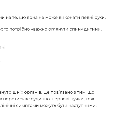
и на те, що вона не може виконати певні рухи.
ього потрібно уважно оглянути спину дитини,
ні;
;
утрішніх органів. Це пов’язано з тим, що
ж перетискає судинно-нервові пучки, тож
лінічні симптоми можуть бути наступними: