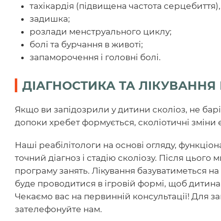
тахікардія (підвищена частота серцебиття),
задишка;
розлади менструального циклу;
болі та бурчання в животі;
запаморочення і головні болі.
ДІАГНОСТИКА ТА ЛІКУВАННЯ 
Якщо ви запідозрили у дитини сколіоз, не баріт
допоки хребет формується, сколіотичні зміни 
Наші реабілітологи на основі огляду, функціон
точний діагноз і стадію сколіозу. Після цього
програму занять. Лікування базуватиметься на 
буде проводитися в ігровій формі, щоб дитина 
Чекаємо вас на первинній консультації! Для з
зателефонуйте нам.