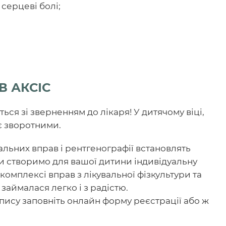
 серцеві болі;
В АКСІС
ься зі зверненням до лікаря! У дитячому віці,
є зворотними.
альних вправ і рентгенографії встановлять
 ми створимо для вашої дитини індивідуальну
комплексі вправ з лікувальної фізкультури та
займалася легко і з радістю.
апису заповніть онлайн форму реєстрації або ж