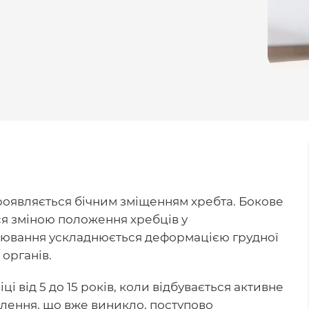
роявляється бічним зміщенням хребта. Бокове
я зміною положення хребців у
рювання ускладнюється деформацією грудної
 органів.
і від 5 до 15 років, коли відбувається активне
лення, що вже виникло, поступово