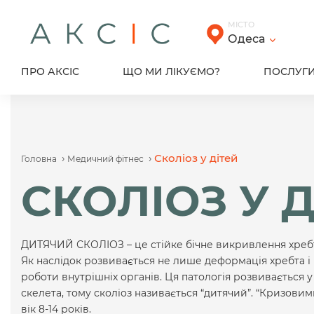
Skip
to
МІСТО
content
Одеса
ПРО АКСІС
ЩО МИ ЛІКУЄМО?
ПОСЛУГ
›
›
Сколіоз у дітей
Головна
Медичний фітнес
СКОЛІОЗ У Д
ДИТЯЧИЙ СКОЛІОЗ – це стійке бічне викривлення хребта
Як наслідок розвивається не лише деформація хребта і
роботи внутрішніх органів. Ця патологія розвивається у
скелета, тому сколіоз називається “дитячий”. “Кризовим
вік 8-14 років.