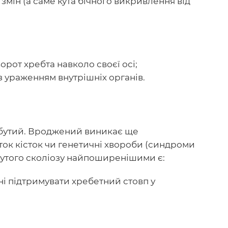
змін (а саме кута бічного викривлення від
ворот хребта навколо своєї осі;
ї з ураженням внутрішніх органів.
абутий. Вроджений виникає ще
ок кісток чи генетичні хвороби (синдроми
утого сколіозу найпоширенішими є:
инні підтримувати хребетний стовп у