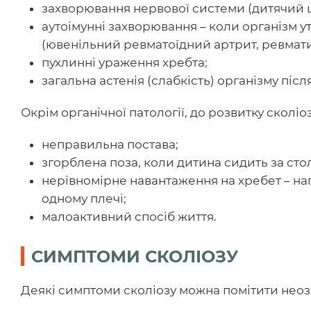
захворювання нервової системи (дитячий ц
аутоімунні захворювання – коли організм у
(ювенільний ревматоїдний артрит, ревмати
пухлинні ураження хребта;
загальна астенія (слабкість) організму піс
Окрім органічної патології, до розвитку сколі
неправильна постава;
згорблена поза, коли дитина сидить за сто
нерівномірне навантаження на хребет – на
одному плечі;
малоактивний спосіб життя.
СИМПТОМИ СКОЛІОЗУ
Деякі симптоми сколіозу можна помітити нео