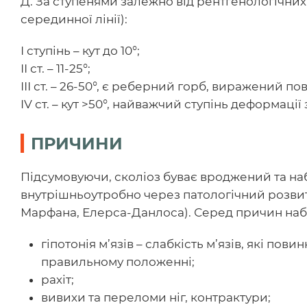
Д. За ступенями залежно від рентгенологічних 
серединної лінії):
І ступінь – кут до 10°;
ІІ ст. – 11-25°;
ІІІ ст. – 26-50°, є реберний горб, виражений по
IV ст. – кут >50°, найважчий ступінь деформаці
ПРИЧИНИ
Підсумовуючи, сколіоз буває вроджений та н
внутрішньоутробно через патологічний розвит
Марфана, Елерса-Данлоса). Серед причин наб
гіпотонія м’язів – слабкість м’язів, які пов
правильному положенні;
рахіт;
вивихи та переломи ніг, контрактури;