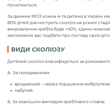
посилюється.
За даними МОЗ кожна 4-та дитина в Україні має
80% дітей діагностують сколіоз на різних стаді
викривлення хребта буде >40%, єдино можлив
закликаємо вас подбати про поставу своїх діток
ВИДИ СКОЛІОЗУ
Дитячий сколіоз класифікується за різномані
А. За походженням:
вроджений – через порушення ембріогене
набутий.
Б. За зовнішнім виглядом хребтового стовпа: