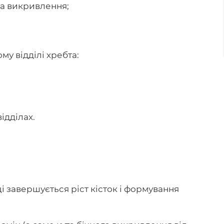
га викривлення;
му відділі хребта:
ідділах.
іці завершується ріст кісток і формування