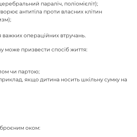
еребральний параліч, поліомієліт);
творює антитіла проти власних клітин
зм);
ля важких операційних втручань.
озу може призвести спосіб життя:
лом чи партою;
приклад, якщо дитина носить шкільну сумку на
зброєним оком: