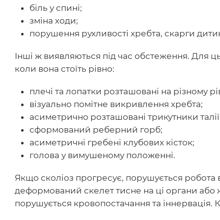
біль у спині;
зміна ходи;
порушення рухливості хребта, скарги дитин
Інші ж виявляються під час обстеження. Для ц
коли вона стоїть рівно:
плечі та лопатки розташовані на різному рів
візуально помітне викривлення хребта;
асиметрично розташовані трикутники талії
сформований реберний горб;
асиметричні гребені клубових кісток;
голова у вимушеному положенні.
Якщо сколіоз прогресує, порушується робота вн
деформований скелет тисне на ці органи або 
порушується кровопостачання та іннервація. К