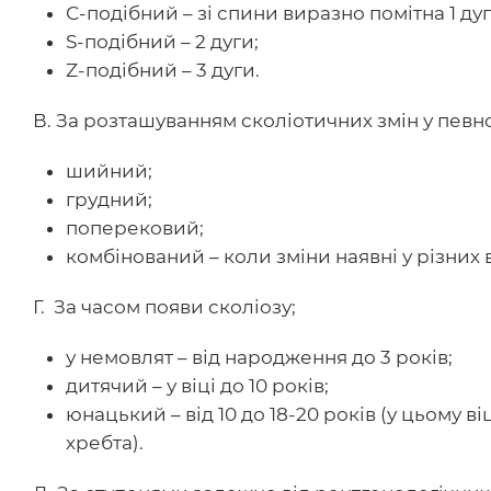
С-подібний – зі спини виразно помітна 1 ду
S-подібний – 2 дуги;
Z-подібний – 3 дуги.
В. За розташуванням сколіотичних змін у певно
шийний;
грудний;
поперековий;
комбінований – коли зміни наявні у різних в
Г. За часом появи сколіозу;
у немовлят – від народження до 3 років;
дитячий – у віці до 10 років;
юнацький – від 10 до 18-20 років (у цьому в
хребта).