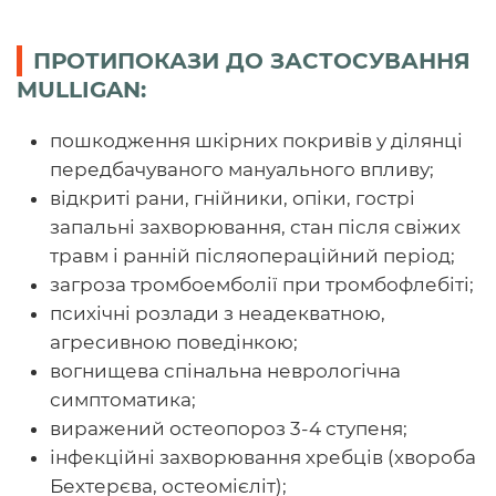
ПРОТИПОКАЗИ ДО ЗАСТОСУВАННЯ
MULLIGAN:
пошкодження шкірних покривів у ділянці
передбачуваного мануального впливу;
відкриті рани, гнійники, опіки, гострі
запальні захворювання, стан після свіжих
травм і ранній післяопераційний період;
загроза тромбоемболії при тромбофлебіті;
психічні розлади з неадекватною,
агресивною поведінкою;
вогнищева спінальна неврологічна
симптоматика;
виражений остеопороз 3-4 ступеня;
інфекційні захворювання хребців (хвороба
Бехтерєва, остеомієліт);