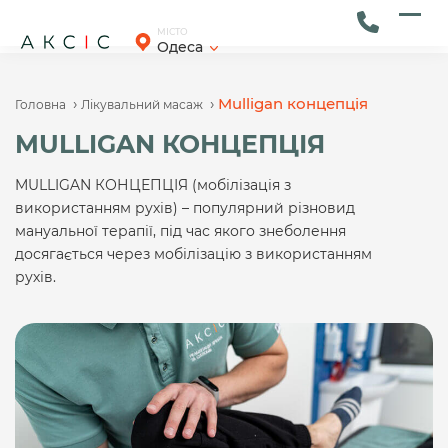
Skip
to
Ope
Clos
МІСТО
Одеса
content
mob
mob
men
men
›
›
Mulligan концепція
Головна
Лікувальний масаж
MULLIGAN КОНЦЕПЦІЯ
MULLIGAN КОНЦЕПЦІЯ (мобілізація з
використанням рухів) – популярний різновид
мануальної терапії, під час якого знеболення
досягається через мобілізацію з використанням
рухів.