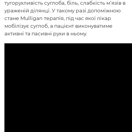
тугорухливість суглоба, біль, слабкість м’язів в
ураженій ділянці. У такому разі допоміжною
стане Mulligan терапія, під час якої лікар
мобілізує суглоб, а пацієнт виконуватиме
активні та пасивні рухи в ньому.