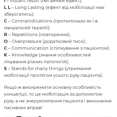
I
– Instant result (негайний ефект);
L L
– Long Lasting (ефект від мобілізації має
зберігатись);
C
– Contraindications (протипокази як і в
мануальній терапії);
R
– Repetitions (повторення);
O
– Overpressure (додатковий тиск);
C
– Communication (спілкування з пацієнтом);
K
– Knowledge (знання особливостей
лікування різних патологій);
S
– Stands for many things (утримання
мобілізації протягом усього руху пацієнта).
Якщо ж виокремити основну особливість
концепції, то це мобілізація за допомогою
руху, а не знерухомлення пацієнта і виконання
пасивних вправ!